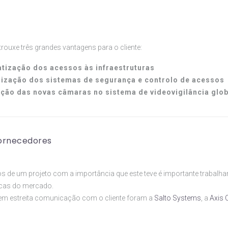
rouxe três grandes vantagens para o cliente:
tização dos acessos às infraestruturas
lização dos sistemas de segurança e controlo de acessos
ação das novas câmaras no sistema de videovigilância glob
ornecedores
 de um projeto com a importância que este teve é importante trabalh
rcas do mercado.
em estreita comunicação com o cliente foram a
Salto Systems
, a
Axis