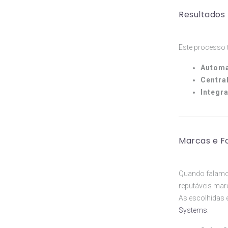
Resultados
Este processo t
Automa
Centra
Integr
Marcas e F
Quando falamos
reputáveis ma
As escolhidas 
Systems
.