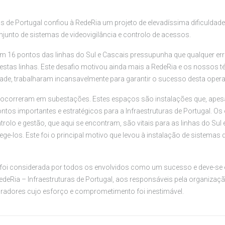
as de Portugal confiou à RedeRia um projeto de elevadíssima dificuldade
junto de sistemas de videovigilância e controlo de acessos.
em 16 pontos das linhas do Sul e Cascais pressupunha que qualquer er
destas linhas. Este desafio motivou ainda mais a RedeRia e os nossos t
dade, trabalharam incansavelmente para garantir o sucesso desta oper
 ocorreram em subestações. Estes espaços são instalações que, ape
ntos importantes e estratégicos para a Infraestruturas de Portugal. O
rolo e gestão, que aqui se encontram, são vitais para as linhas do Sul 
ege-los. Este foi o principal motivo que levou à instalação de sistemas
foi considerada por todos os envolvidos como um sucesso e deve-se e
deRia – Infraestruturas de Portugal, aos responsáveis pela organizaçã
adores cujo esforço e comprometimento foi inestimável.