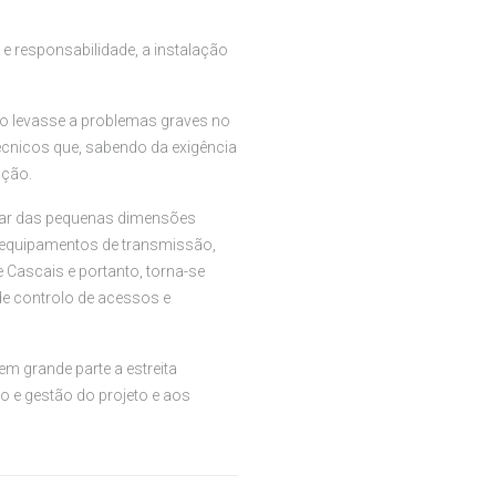
 e responsabilidade, a instalação
ro levasse a problemas graves no
écnicos que, sabendo da exigência
ação.
sar das pequenas dimensões
s equipamentos de transmissão,
e Cascais e portanto, torna-se
 de controlo de acessos e
m grande parte a estreita
o e gestão do projeto e aos