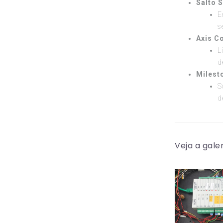
Salto 
E
s
Axis C
L
d
Milest
S
d
Veja a gale