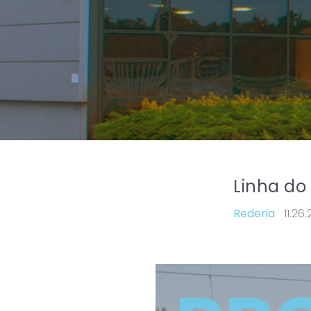
Linha do
Rederia
11.26