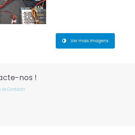
Ver mais Imagens
cte-nos !
o de Contacto