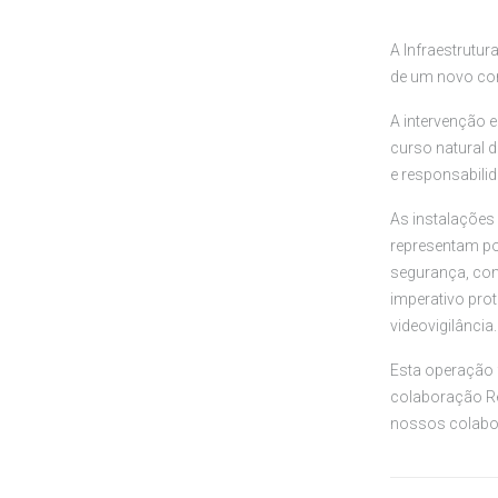
A Infraestrutur
de um novo con
A intervenção 
curso natural 
e responsabili
As instalações
representam po
segurança, cont
imperativo prot
videovigilância.
Esta operação 
colaboração Re
nossos colabor