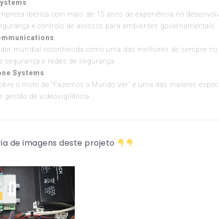
Systems
mpresa ibérica com mais de 15 anos de experiência no desenvol
egurança e controlo de acessos para ambientes governamentais.
ommunications
íder mundial reconhecida como uma das melhores de sempre no
e segurança e redes de segurança
one Systems
obre o mote de “Fazemos o Mundo Ver” é uma das maiores especi
e gestão de videovigilância.
ria de imagens deste projeto