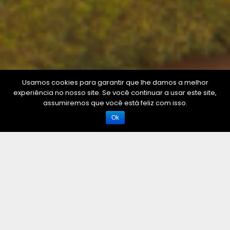
Usamos cookies para garantir que lhe damos a melhor
experiência no nosso site. Se você continuar a usar este site,
share
assumiremos que você está feliz com isso.
Ok
SIEZA PERIDECT
Rederia
01.22.2020