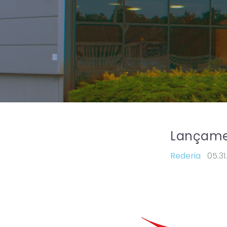
Lançame
Rederia
05.31