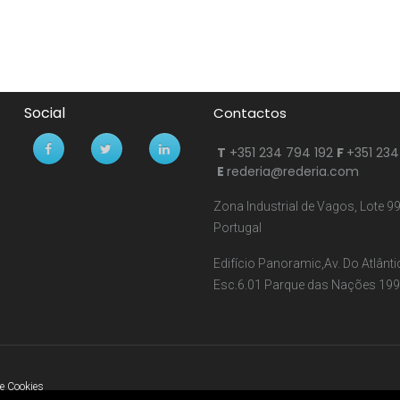
Social
T
+351 234 794 192
F
+351 234
E
rederia@rederia.com
Zona Industrial de Vagos, Lote 9
Portugal
Edifício Panoramic,Av. Do Atlântic
Esc.6.01 Parque das Nações 1990
de Cookies