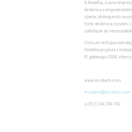
A RedeRia, é uma empres
dinâmica e empreendedor
cliente, distinguindo-se
forte, dinâmica e jovem,
satisfazer as necessidades
Com um enfoque estratégi
RedeRia projecta e instal
IP, gateways GSM, interc
www.lincetech.com
lincetech@lincetech.com
(+351) 234 794 192