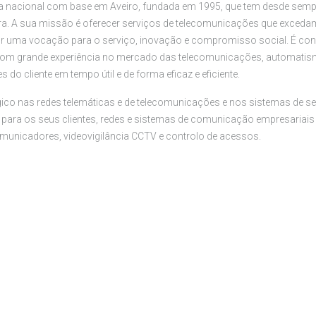
a nacional com base em Aveiro, fundada em 1995, que tem desde semp
a. A sua missão é oferecer serviços de telecomunicações que excedam
 por uma vocação para o serviço, inovação e compromisso social. É con
 com grande experiência no mercado das telecomunicações, automatis
 do cliente em tempo útil e de forma eficaz e eficiente.
co nas redes telemáticas e de telecomunicações e nos sistemas de seg
a para os seus clientes, redes e sistemas de comunicação empresariais 
omunicadores, videovigilância CCTV e controlo de acessos.