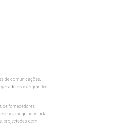
des de comunicações,
 operadores e de grandes
es de fornecedores
eriência adquiridos pela
is, projectadas com