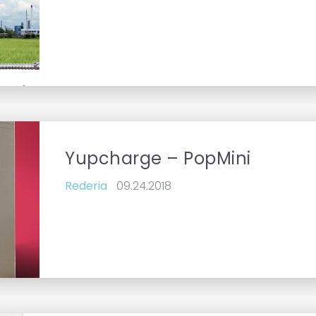
subject
Yupcharge – PopMini
Rederia
09.24.2018
subject