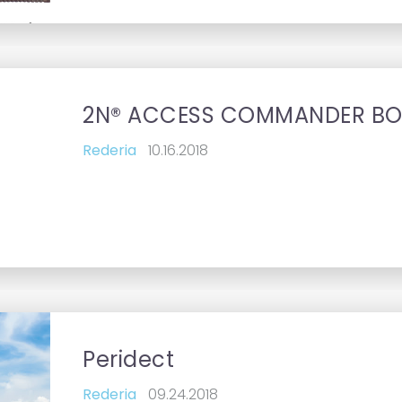
subject
2N® ACCESS COMMANDER B
Rederia
10.16.2018
subject
Peridect
Rederia
09.24.2018