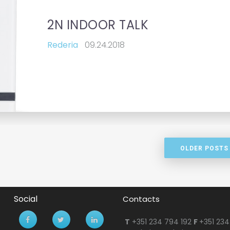
2N INDOOR TALK
Rederia
09.24.2018
subject
OLDER POSTS
Social
T
+351 234 794 192
F
+351 234