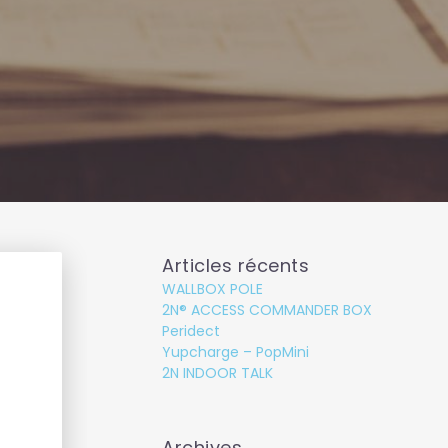
Articles récents
WALLBOX POLE
2N® ACCESS COMMANDER BOX
Peridect
Yupcharge – PopMini
2N INDOOR TALK
Archives